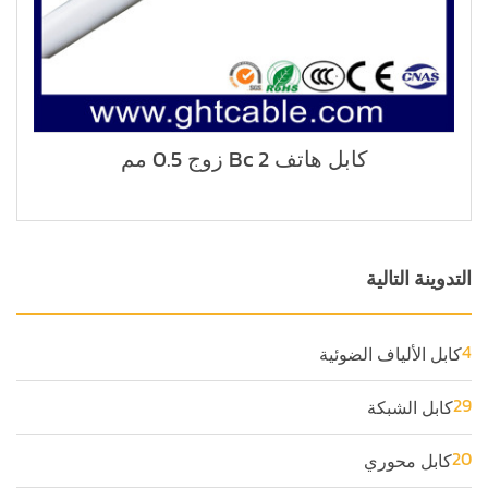
كابل هاتف Bc 2 زوج 0.5 مم
التدوينة التالية
4
كابل الألياف الضوئية
29
كابل الشبكة
20
كابل محوري