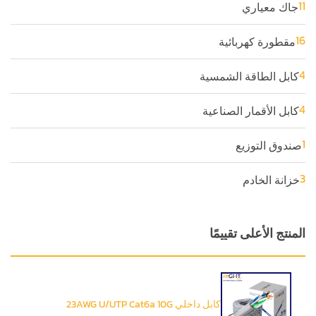
11
جاك معياري
16
مقطورة كهربائية
4
كابل الطاقة الشمسية
4
كابل الأقمار الصناعية
1
صندوق التوزيع
3
خزانة الخادم
المنتج الأعلى تقييمًا
كابل داخلي 23AWG U/UTP Cat6a 10G