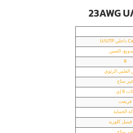
دونغ، الصين
8
 القلبي الرئوي
ير متاح
ت 6 إي
فريغت
لة الحماية
فينيل كلوريد
ير متاح