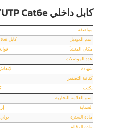
كابل داخلي 23AWG U/UTP Cat6e
مواصفة
اسم الموديل
كابل Cat6e داخلي U/UTP
مكان المنشأ
قوانغ
عدد الموصلات
شهادة
الإنعاش
كثافة التضفير
غ
يكتب
كا
اسم العلامة التجارية
الحماية
إزا
مادة السترة
بولي 
مادة الرقائق
غ