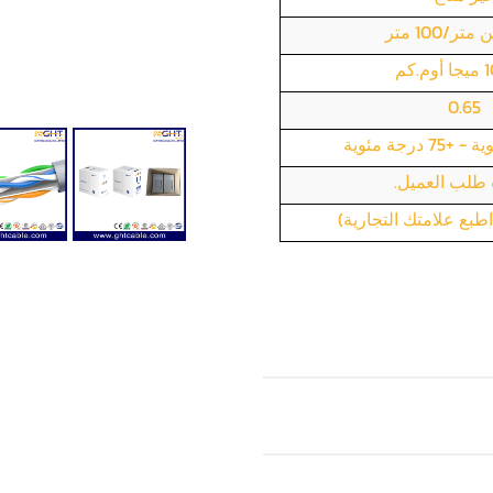
.كم
0.65
لب العميل.
بع علامتك التجارية)