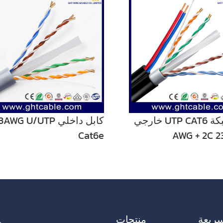
كابل شبكة UTP CAT6 خارجي
كابل داخلي AWG U/UTP
Cat6e
ريعة
منتجات