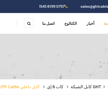
0757 8199 1545
sales@ghtcabl
دة
أخبار
الكتالوج
اتصل بنا
كابل الشبكة
كات 6 إي
كابل داخلي 23AWG U/UTP Cat6e