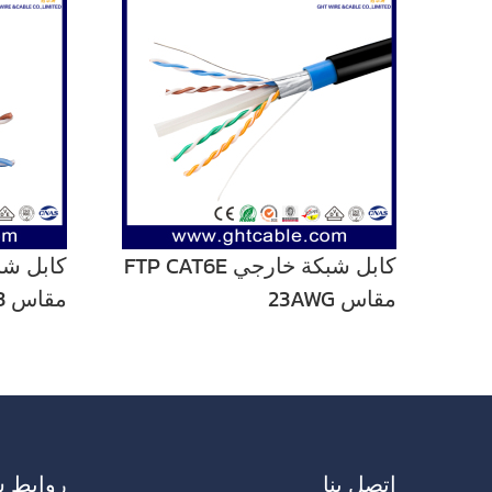
كابل شبكة خارجي FTP CAT6E
مقاس 23AWG
مقاس 23 AWG + 2C
اتصل بنا
روابط س