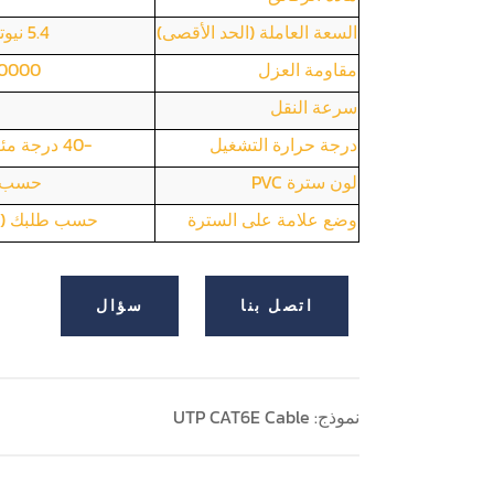
السعة العاملة (الحد الأقصى)
5.4 نيوتن متر/100 متر
مقاومة العزل
10000 ميجا أوم
سرعة النقل
درجة حرارة التشغيل
-40 درجة مئوية - +75 درجة مئوية
لون سترة PVC
حسب ط
وضع علامة على السترة
حسب طلبك (اط
اتصل بنا
سؤال
نموذج: UTP CAT6E Cable