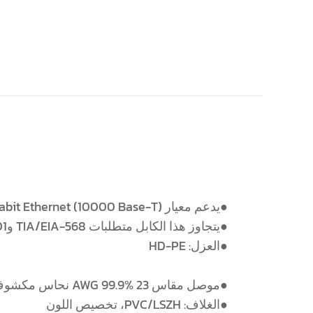
●يدعم معيار Gigabit Ethernet (10000 Base-T). يعمل بنطاق ترددي يصل إلى 250 ميجا هرتز
●يتجاوز هذا الكابل متطلبات TIA/EIA-568 وISO/IEC 11801 بشكل كبير
●العزل: HD-PE
●موصل مقاس 23 AWG 99.9% نحاس مكشوف/ألومنيوم مغطى بالنحاس
●الغلاف: PVC/LSZH، تخصيص اللون