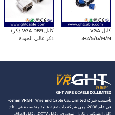
كابل VGA
كابل VGA DB9 ذكر/
3+2/5/6/M/M
ذكر عالي الجودة
للكمبيوتر واللاب توب
تأسست شركة Foshan VRGHT Wire and Cable Co., Limited
في عام 2006، وهي شركة ذات تقنية عالية متخصصة في إنتاج
كابل الشبكة، والكابل المحوري، وكابل CCTV، وكابل الطاقة،