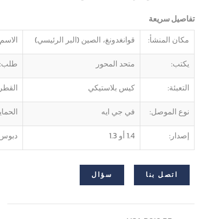
تفاصيل سريعة
مكان المنشأ:
قوانغدونغ، الصين (البر الرئيسي)
الاسم 
يكتب:
متحد المحور
طلب:
التعبئة:
كيس بلاستيكي
القطر
نوع الموصل:
في جي ايه
الحماي
إصدار:
1.4 أو 1.3
دبوس:
اتصل بنا
سؤال