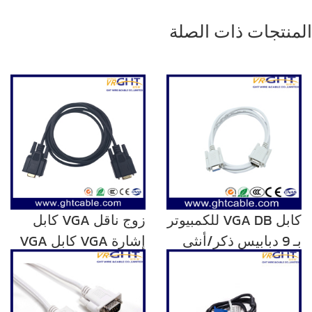
المنتجات ذات الصلة
كابل VGA DB للكمبيوتر
زوج ناقل VGA كابل
بـ 9 دبابيس ذكر/أنثى
إشارة VGA كابل VGA