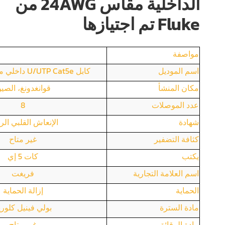
الداخلية مقاس 24AWG من
Fluke تم اجتيازها
مواصفة
اسم الموديل
كابل U/UTP Cat5e داخلي مقاس 24AWG
مكان المنشأ
قوانغدونغ، الصي
عدد الموصلات
8
شهادة
الإنعاش القلبي الر
كثافة التضفير
غير متاح
يكتب
كات 5 إي
اسم العلامة التجارية
فريغت
الحماية
إزالة الحماية
مادة السترة
بولي فينيل كلوري
مادة الرقائق
غير متاح