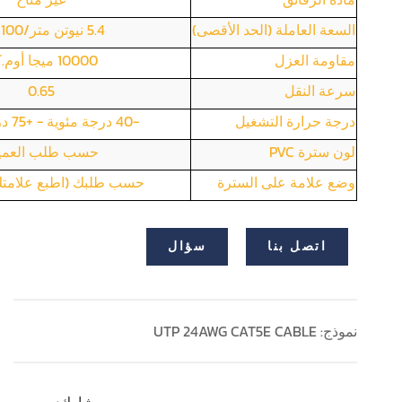
السعة العاملة (الحد الأقصى)
5.4 نيوتن متر/100 متر
مقاومة العزل
10000 ميجا أوم.كم
سرعة النقل
0.65
درجة حرارة التشغيل
-40 درجة مئوية - +75 درجة مئوية
لون سترة PVC
حسب طلب العمي
وضع علامة على السترة
حسب طلبك (اطبع علامتك 
اتصل بنا
سؤال
نموذج: UTP 24AWG CAT5E CABLE
يشارك: