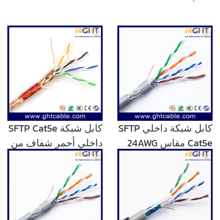
كابل شبكة داخلي SFTP
كابل شبكة SFTP Cat5e
Cat5e مقاس 24AWG
داخلي أحمر شفاف من
أزرق رمادي PVC
مادة PVC